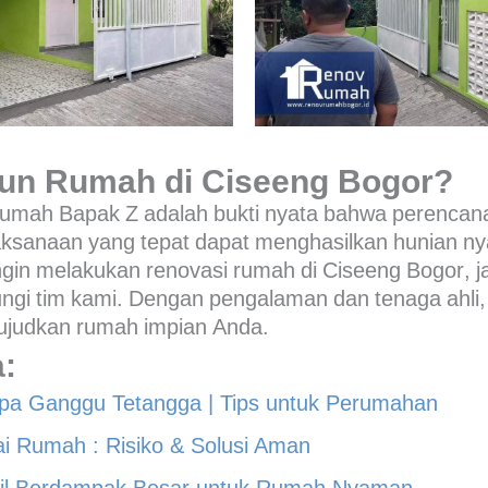
un Rumah di Ciseeng Bogor?
 rumah Bapak Z adalah bukti nyata bahwa perenca
ksanaan yang tepat dapat menghasilkan hunian n
ingin melakukan
renovasi rumah di Ciseeng Bogor
, 
gi tim kami. Dengan pengalaman dan tenaga ahli,
udkan rumah impian Anda.
:
pa Ganggu Tetangga | Tips untuk Perumahan
i Rumah : Risiko & Solusi Aman
cil Berdampak Besar untuk Rumah Nyaman