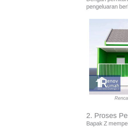
pengeluaran ber
Renca
2. Proses P
Bapak Z memperc