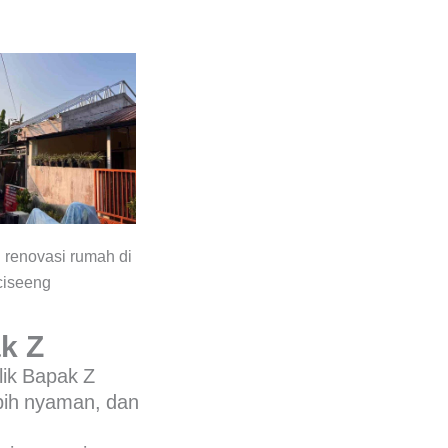
k Z
lik Bapak Z
ebih nyaman, dan