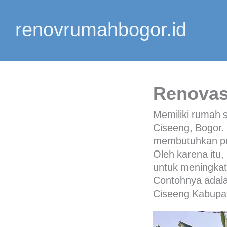
Lewati
ke
renovrumahbogor.id
konten
Renovas
Memiliki rumah 
Ciseeng, Bogor.
membutuhkan pe
Oleh karena itu,
untuk meningkat
Contohnya adalah
Ciseeng Kabupat