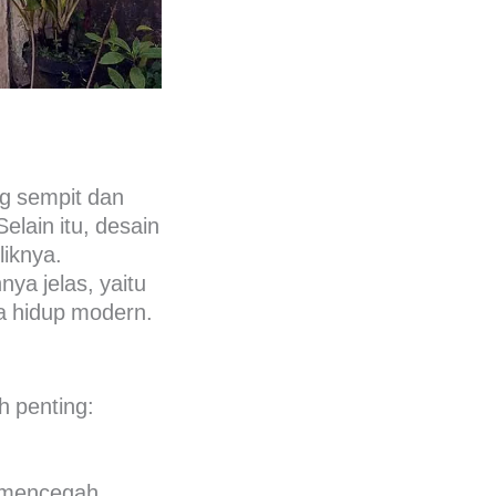
g sempit dan
lain itu, desain
iknya.
ya jelas, yaitu
a hidup modern.
h penting:
i mencegah