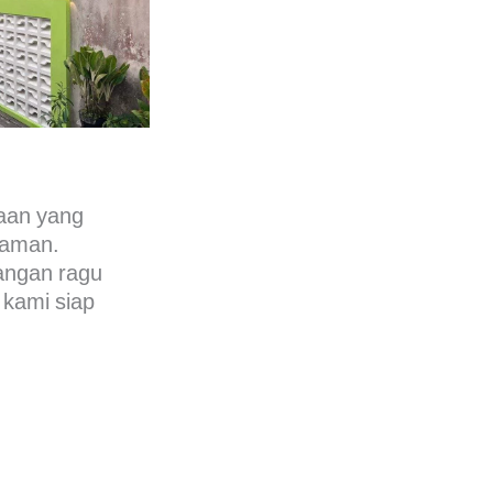
naan yang
yaman.
jangan ragu
 kami siap