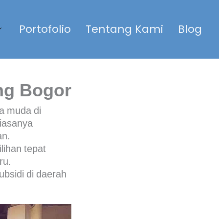
Portofolio
Tentang Kami
Blog
ng Bogor
ga muda di
biasanya
an.
lihan tepat
ru.
bsidi di daerah