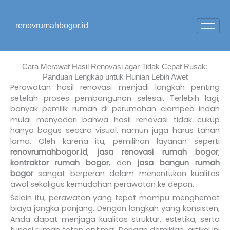
Lewati
ke
renovrumahbogor.id
konten
Cara Merawat Hasil Renovasi agar Tidak Cepat Rusak:
Panduan Lengkap untuk Hunian Lebih Awet
Perawatan hasil renovasi menjadi langkah penting
setelah proses pembangunan selesai. Terlebih lagi,
banyak pemilik rumah di perumahan ciampea indah
mulai menyadari bahwa hasil renovasi tidak cukup
hanya bagus secara visual, namun juga harus tahan
lama. Oleh karena itu, pemilihan layanan seperti
renovrumahbogor.id
,
jasa renovasi rumah bogor
,
kontraktor rumah bogor
, dan
jasa bangun rumah
bogor
sangat berperan dalam menentukan kualitas
awal sekaligus kemudahan perawatan ke depan.
Selain itu, perawatan yang tepat mampu menghemat
biaya jangka panjang. Dengan langkah yang konsisten,
Anda dapat menjaga kualitas struktur, estetika, serta