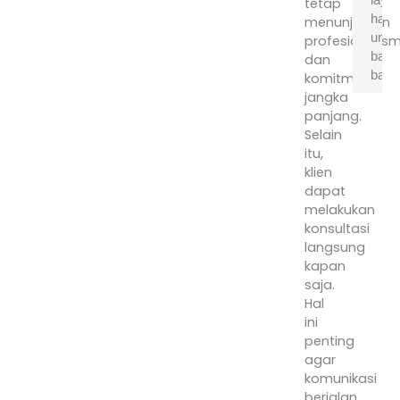
tetap
hany
menunjukkan
untu
profesionalis
bang
dan
baru
komitmen
jangka
Se
panjang.
b
Selain
ba
itu,
l
klien
ju
dapat
m
melakukan
r
konsultasi
to
langsung
m
kapan
pa
saja.
s
Hal
ja
ini
r
penting
r
agar
b
komunikasi
te
berjalan