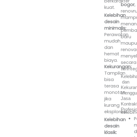
berkarakter
bogor
,
kuat.
renovr
Kelebihan
mamp
desain
menan
minimalis:
pemba
Perawatan
baru
mudah
maupu
dan
renova
hemat
menyel
biaya.
secara
Kekurangan:
terinteg
Tampilan
Kelebih
bisa
dan
terasa
Kekura
monoton
Menggu
jika
Jasa
Kontrak
kurang
Profesio
eksplorasi.
Kelebi
P
Kelebihan
desain
d
klasik: