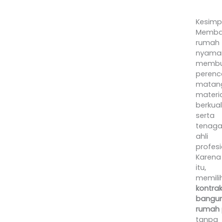
ce
Kesimp
Memba
rumah
nyama
membu
peren
matan
materia
berkual
serta
tenag
ahli
profesi
Karena
itu,
memili
kontrak
bangu
rumah
tanpa