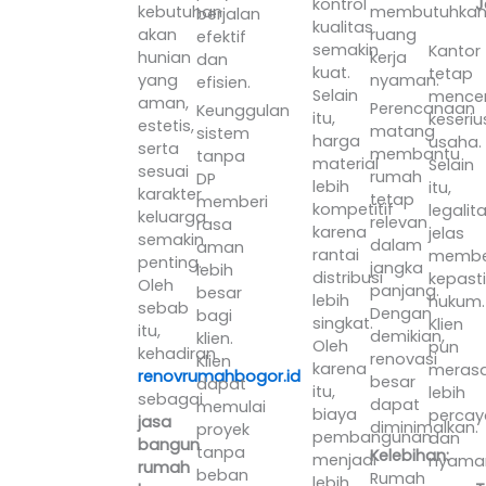
J
kontrol
kebutuhan
membutuhka
berjalan
kualitas
akan
ruang
efektif
semakin
Kantor
hunian
kerja
dan
kuat.
tetap
yang
nyaman.
efisien.
Selain
mence
aman,
Perencanaan
Keunggulan
itu,
keseri
estetis,
matang
sistem
harga
usaha.
serta
membantu
tanpa
material
Selain
sesuai
rumah
DP
lebih
itu,
karakter
tetap
memberi
kompetitif
legalit
keluarga
relevan
rasa
karena
jelas
semakin
dalam
aman
rantai
membe
penting.
jangka
lebih
distribusi
kepast
Oleh
panjang.
besar
lebih
hukum.
sebab
Dengan
bagi
singkat.
Klien
itu,
demikian,
klien.
Oleh
pun
kehadiran
renovasi
Klien
karena
meras
renovrumahbogor.id
besar
dapat
itu,
lebih
sebagai
dapat
memulai
biaya
percay
jasa
diminimalkan.
proyek
pembangunan
dan
bangun
tanpa
Kelebihan:
menjadi
nyama
rumah
beban
Rumah
lebih