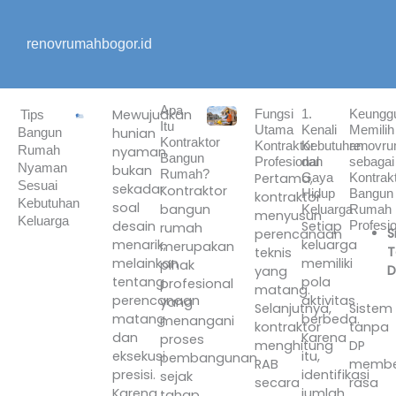
Lewati
ke
renovrumahbogor.id
konten
Apa
Mewujudkan
Fungsi
1.
Keungg
Tips
Itu
Utama
Kenali
Memilih
hunian
Bangun
Kontraktor
Kontraktor
Kebutuhan
renovru
Rumah
nyaman
Bangun
Profesional
dan
sebagai
Nyaman
bukan
Rumah?
Pertama,
Gaya
Kontrak
Sesuai
sekadar
Kontraktor
Hidup
Bangun
kontraktor
Kebutuhan
soal
bangun
Keluarga
Rumah
menyusun
Keluarga
desain
Setiap
Profesio
rumah
S
perencanaan
menarik,
keluarga
merupakan
T
teknis
melainkan
memiliki
pihak
D
yang
tentang
pola
profesional
matang.
perencanaan
aktivitas
yang
Sistem
Selanjutnya,
matang
berbeda.
menangani
tanpa
kontraktor
dan
Karena
proses
DP
menghitung
eksekusi
itu,
pembangunan
membe
RAB
presisi.
identifikasi
sejak
rasa
secara
Karena
jumlah
tahap