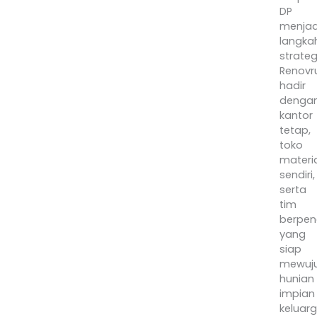
DP
menjad
langka
strateg
Renovr
hadir
denga
kantor
tetap,
toko
materia
sendiri,
serta
tim
berpe
yang
siap
mewuj
hunian
impian
keluar