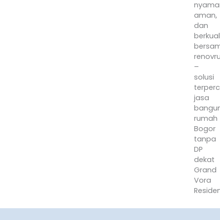
nyama
aman,
dan
berkual
bersa
renovr
–
solusi
terper
jasa
bangu
rumah
Bogor
tanpa
DP
dekat
Grand
Vora
Reside