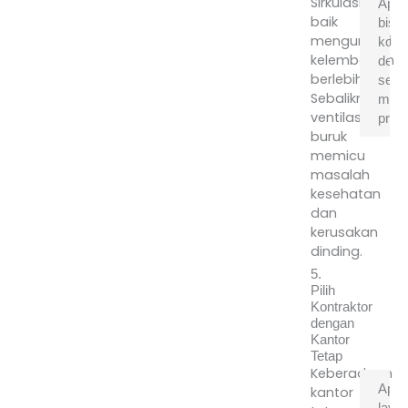
Sirkulasi
Apak
baik
bisa
mengurangi
konsu
kelembapan
desa
berlebih.
sebe
Sebaliknya,
mula
ventilasi
proy
buruk
memicu
T
masalah
sa
kesehatan
T
dan
pr
kerusakan
a
dinding.
m
m
5.
k
Pilih
Kontraktor
s
dengan
k
Kantor
ke
Tetap
Keberadaan
Apak
kantor
laya