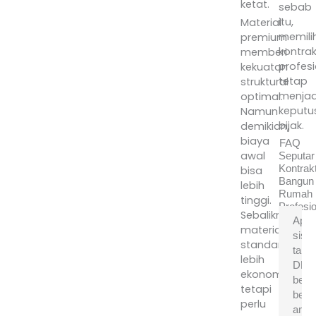
ketat.
sebab
itu,
Material
memili
premium
kontrak
memberi
profesi
kekuatan
tetap
struktural
menjad
optimal.
keputu
Namun
bijak.
demikian,
biaya
FAQ
awal
Seputar
Kontrak
bisa
Bangun
lebih
Rumah
tinggi.
Profesio
Sebaliknya,
Apak
material
sist
standar
tanp
lebih
DP
ekonomis,
bena
tetapi
bena
perlu
ama