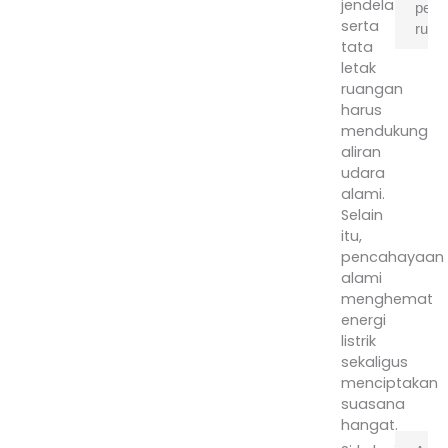
jendela
pem
serta
ruma
tata
letak
D
ruangan
p
harus
t
mendukung
lu
aliran
d
udara
k
alami.
de
Selain
R
itu,
ra
pencahayaan
p
alami
r
menghemat
ti
energi
m
listrik
w
sekaligus
4
menciptakan
8
suasana
bu
hangat.