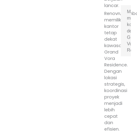
lancar.
Men
Renovrumahbo
memi
memiliki
kontr
kantor
deka
tetap
Gran
dekat
Vora
kawasan
Resi
Grand
Vora
L
Residence.
d
Dengan
m
lokasi
p
strategis,
d
koordinasi
k
proyek
Se
menjadi
it
lebih
r
cepat
l
dan
m
efisien.
le