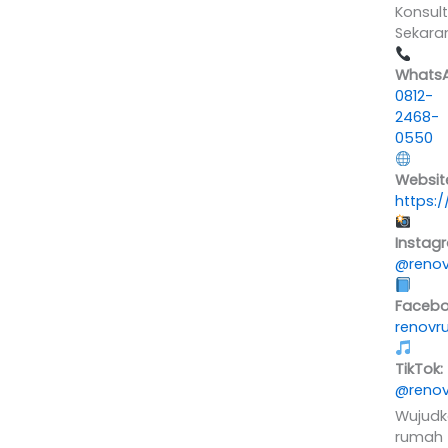
Konsult
Sekara
WhatsA
0812-
2468-
0550
Websit
https:
Instag
@renov
Facebo
renovr
TikTok:
@renov
Wujudk
rumah