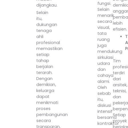
fungsi.
demiki
dijangkau.
Selain
angga
Selain
menarik
pemba
itu,
secara
lebih
dukungan
visual,
efisien.
tenaga
tata
T
ahli
ruang
A
profesional
juga
P
memastikan
mendukung
setiap
sirkulasi
tahap
Tim
udara
berjalan
profesi
dan
terarah.
terdiri
cahaya
Dengan
dari
alami.
demikian,
arsitek,
Oleh
keluarga
teknisi,
sebab
dapat
dan
itu,
menikmati
pekerja
diskusi
proses
berpen
intensif
pembangunan
Setiap
bersama
secara
proyek
kontraktor
transparan,
berjala