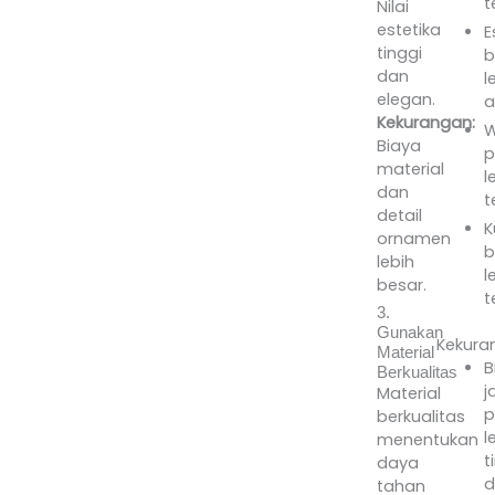
t
Nilai
estetika
E
tinggi
b
dan
l
elegan.
a
Kekurangan:
W
Biaya
p
material
l
dan
t
detail
K
ornamen
b
lebih
l
besar.
t
3.
Gunakan
Kekura
Material
B
Berkualitas
j
Material
p
berkualitas
l
menentukan
t
daya
d
tahan