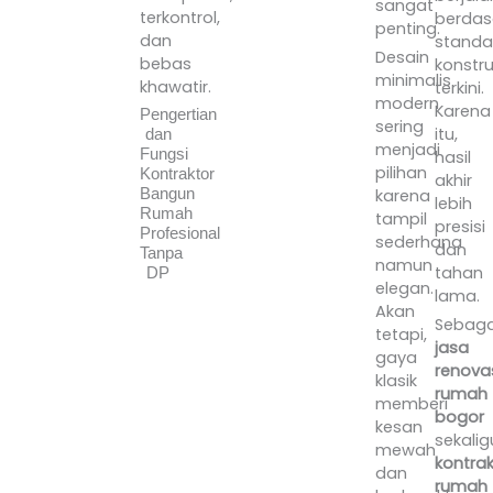
sangat
terkontrol,
berdas
penting.
dan
standa
Desain
bebas
konstru
minimalis
khawatir.
terkini.
modern
Karena
Pengertian
sering
itu,
dan
menjadi
Fungsi
hasil
pilihan
Kontraktor
akhir
Bangun
karena
lebih
Rumah
tampil
presisi
Profesional
sederhana
dan
Tanpa
namun
tahan
DP
elegan.
lama.
Akan
Sebaga
tetapi,
jasa
gaya
renova
klasik
rumah
memberi
bogor
kesan
sekalig
mewah
kontrak
dan
rumah