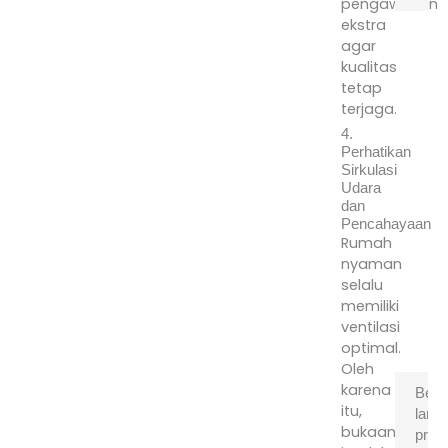
pengawasan
ekstra
S
agar
t
kualitas
D
tetap
a
terjaga.
s
4.
ko
Perhatikan
me
Sirkulasi
k
Udara
te
dan
le
Pencahayaan
Rumah
je
nyaman
se
selalu
re
memiliki
ba
ventilasi
se
optimal.
r
Oleh
karena
Bera
itu,
lama
bukaan
pros