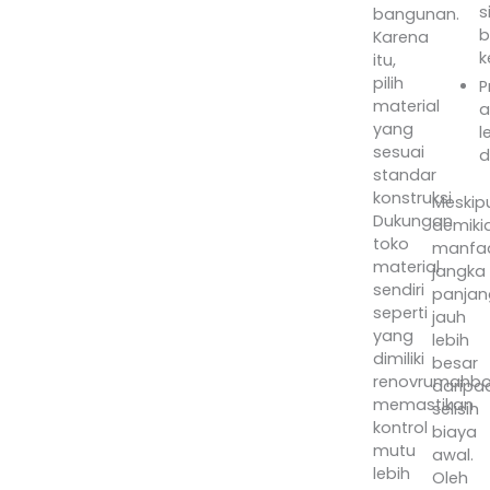
s
bangunan.
b
Karena
k
itu,
pilih
P
material
a
yang
l
sesuai
d
standar
konstruksi.
Meskip
Dukungan
demiki
toko
manfa
material
jangka
sendiri
panjan
seperti
jauh
yang
lebih
dimiliki
besar
renovrumahbo
daripa
memastikan
selisih
kontrol
biaya
mutu
awal.
lebih
Oleh