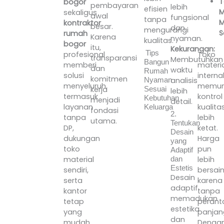
T
bogor
pembayaran
lebih
efisien
M
sekaligus
awal
fungsional
tanpa
M
kontraktor
besar.
dan
mengurangi
S
rumah
Karena
nyaman.
kualitas.
bogor
itu,
Kekurangan:
Tips
Toko
profesional
transparansi
Membutuhkan
Bangun
materia
memberi
dan
waktu
Rumah
interna
solusi
komitmen
analisis
Nyaman
memun
menyeluruh,
kerja
Sesuai
lebih
kontrol
termasuk
Kebutuhan
menjadi
detail.
kualita
layanan
Keluarga
fondasi
2.
lebih
tanpa
utama.
Tentukan
ketat.
DP,
Desain
Harga
dukungan
yang
pun
toko
Adaptif
lebih
material
dan
Estetis
bersai
sendiri,
Desain
karena
serta
adaptif
tanpa
kantor
memadukan
perant
tetap
estetika
panjan
yang
dan
Denga
mudah