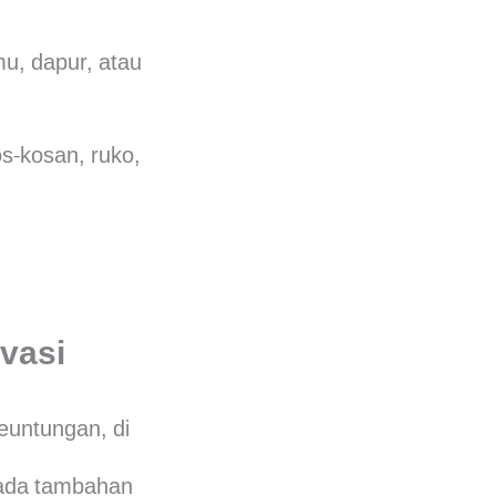
u, dapur, atau
s-kosan, ruko,
vasi
euntungan, di
a ada tambahan