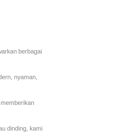
warkan berbagai
odern, nyaman,
u memberikan
au dinding, kami