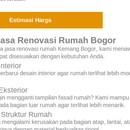
Estimasi Harga
Jasa Renovasi Rumah Bogor
ia
jasa renovasi rumah Kemang Bogor
, kami mena
pat disesuaikan dengan kebutuhan Anda.
nterior
barui desain interior agar rumah terlihat lebih m
Eksterior
gin mengganti tampilan fasad rumah? Kami mamp
da bagian luar rumah agar terlihat lebih menarik.
 Struktur Rumah
 mengalami kerusakan pada bagian atap, lantai, at
nya dengan material berkualitas tinggi.