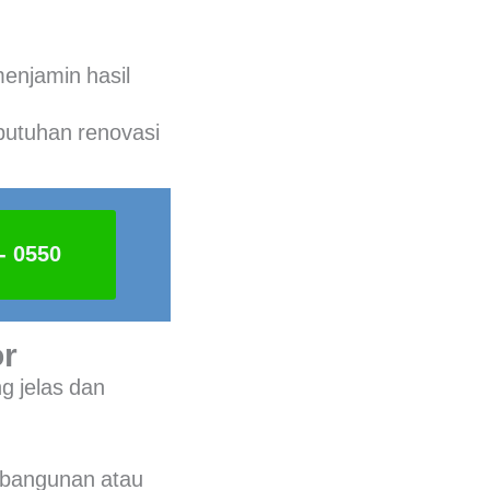
menjamin hasil
butuhan renovasi
- 0550
r
g jelas dan
mbangunan atau