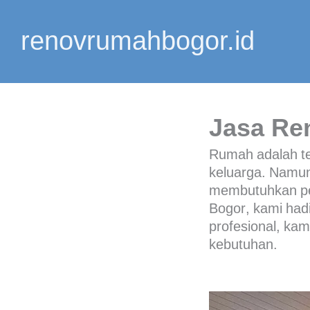
Lewati
ke
renovrumahbogor.id
konten
Jasa Re
Rumah adalah te
keluarga. Namun,
membutuhkan pe
Bogor
, kami ha
profesional, ka
kebutuhan.