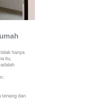
Rumah
tidak hanya
a itu,
adalah
n:
h tenang dan