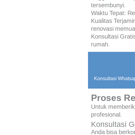
tersembunyi.
Waktu Tepat
: Re
Kualitas Terjami
renovasi memua
Konsultasi Grati
rumah.
Konsultasi Whatsa
Proses R
Untuk memberika
profesional.
Konsultasi G
Anda bisa berko