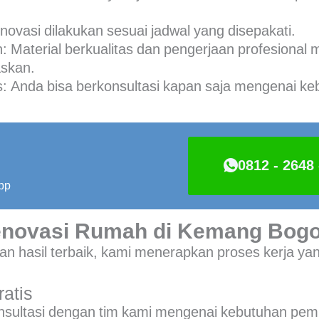
novasi dilakukan sesuai jadwal yang disepakati.
n
: Material berkualitas dan pengerjaan profesional 
skan.
s
: Anda bisa berkonsultasi kapan saja mengenai ke
0812 - 2648 
pp
enovasi Rumah di Kemang Bogo
n hasil terbaik, kami menerapkan proses kerja yan
ratis
nsultasi dengan tim kami mengenai kebutuhan pe