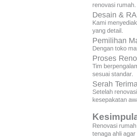
renovasi rumah.
Desain & R
Kami menyediaka
yang detail.
Pemilihan Ma
Dengan toko mate
Proses Reno
Tim berpengalam
sesuai standar.
Serah Terima
Setelah renovasi
kesepakatan awa
Kesimpul
Renovasi rumah 
tenaga ahli aga