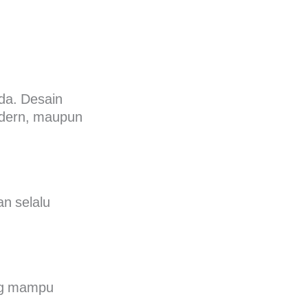
da. Desain
odern, maupun
an selalu
ang mampu