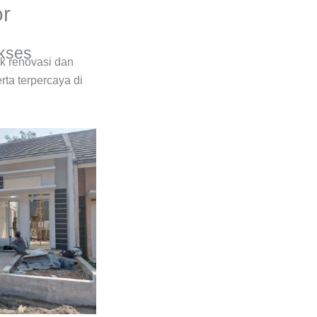
or
ukses
ek renovasi dan
ta terpercaya di