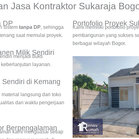
n Jasa Kontraktor Sukaraja Bog
a DP
Portofolio Proyek S
n sistem
tanpa DP
, sehingga
Kami memiliki portofolio proy
 tenang saat memulai proyek.
pembangunan yang sukses ser
berbagai wilayah Bogor.
nen Milik Sendiri
sendiri menjadi bukti
n keberlanjutan layanan.
l Sendiri di Kemang
material langsung dari toko
kualitas dan waktu pengerjaan
tor Berpengalaman
laman kami menguasai setiap