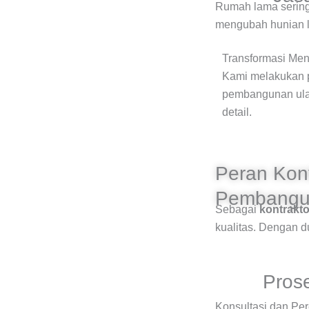
Rumah lama sering
mengubah hunian l
Transformasi Men
Kami melakukan 
pembangunan ulan
detail.
Peran Kon
Pembangu
Sebagai
kontrakt
kualitas. Dengan du
Pros
Konsultasi dan Pe