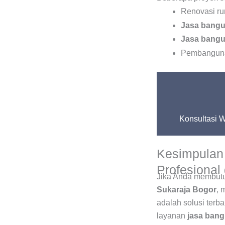
Renovasi ru
Jasa bangu
Jasa bang
Pembangunan
Konsultasi 
Kesimpulan 
Profesional
Jika Anda membu
Sukaraja Bogor
, 
adalah solusi terb
layanan
jasa ban