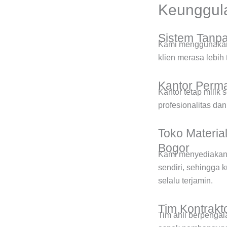
Keunggula
Sistem Tanp
Kami menggunaka
klien merasa lebih
Kantor Perma
Kantor tetap milik 
profesionalitas da
Toko Materia
Bogor
Kami menyediakan 
sendiri, sehingga 
selalu terjamin.
Tim Kontrak
Tim ahli berpenga