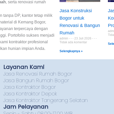
mah
, serta renovasi rumah
Jasa Konstruksi
Ja
tanpa DP, kantor tetap milik
Bogor untuk
Ko
 material di Kemang Bogor,
Renovasi & Bangun
Pr
ayanan terpercaya dengan
adm
Rumah
Tida
inggi. Portofolio sukses menjadi
admin
23 Juli 2026
kami kontraktor profesional
Tidak ada komentar
Sel
kan hunian impian Anda.
Selengkapnya »
Layanan Kami
Jasa Renovasi Rumah Bogor
Jasa Bangun Rumah Bogor
Jasa Kontraktor Bogor
Jasa Kontraktor Depok
Jasa Kontraktor Tangerang Selatan
Jam Pelayanan
Senin - Sabtu 08.00-17.00 WIB