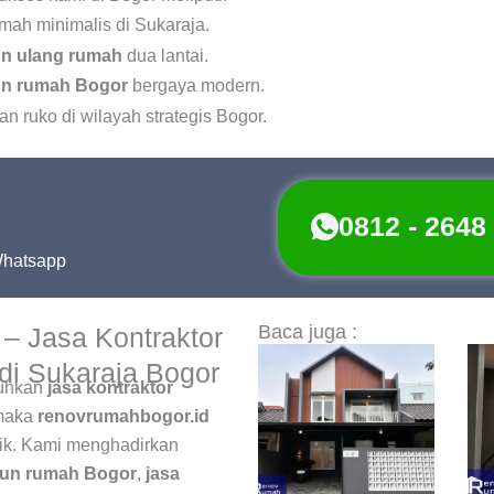
mah minimalis di Sukaraja.
n ulang rumah
dua lantai.
un rumah Bogor
bergaya modern.
 ruko di wilayah strategis Bogor.
0812 - 2648
Whatsapp
Baca juga :
– Jasa Kontraktor
 di Sukaraja Bogor
tuhkan
jasa kontraktor
maka
renovrumahbogor.id
aik. Kami menghadirkan
gun rumah Bogor
,
jasa