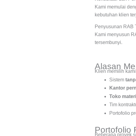
Kami memulai deng
kebutuhan klien ter
Penyusunan RAB 
Kami menyusun RAB
tersembunyi.
Alasan Mem
Klien memilih kami
Sistem
tanp
Kantor perm
Toko materi
Tim kontrak
Portofolio p
Portofoli
Beberapa proyek su