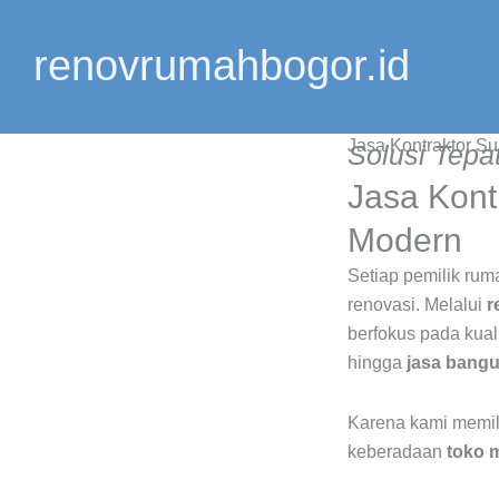
Lewati
ke
renovrumahbogor.id
konten
Jasa Kontraktor Su
Solusi Tep
Jasa Kont
Modern
Setiap pemilik ru
renovasi. Melalui
r
berfokus pada kua
hingga
jasa bang
Karena kami memil
keberadaan
toko 