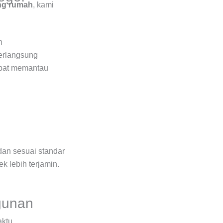
ng rumah
, kami
n
erlangsung
apat memantau
 dan sesuai standar
k lebih terjamin.
gunan
aktu