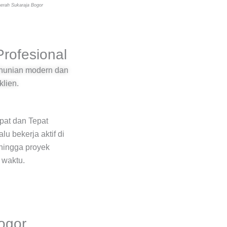
erah Sukaraja Bogor
rofesional
 hunian modern dan
klien.
pat dan Tepat
lu bekerja aktif di
hingga proyek
t waktu.
ogor