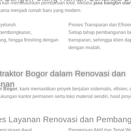
 kali membutuhkan pembaruan total. Melalui
jasa bangun ula
ama menjadi rumah baru yang modern.
yeluruh
Proses Transparan dan Efisie
pembongkaran,
Setiap tahap pembangunan b
g, hingga finishing dengan
transparan, sehingga klien d
dengan mudah.
traktor Bogor dalam Renovasi dan
nan
or Bogor
, kami memastikan proyek berjalan sistematis, efisien,
kungan kantor permanen serta toko material sendiri, hasil proye
es Layanan Renovasi dan Pemban
rencanaan Awal
Pengerjaan Aktif dan Tepat W