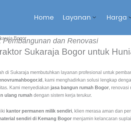
Home
Layanan
Harga
karaja Bogor
at Pembangunan dan Renovasi
raktor Sukaraja Bogor untuk Hun
mah di Sukaraja membutuhkan layanan profesional untuk pemb
enovrumahbogor.id
, kami menghadirkan solusi lengkap denga
litas. Kami menyediakan
jasa bangun rumah Bogor
, renovasi
un ulang rumah
dengan sistem kerja terukur.
iki
kantor permanen milik sendiri
, klien merasa aman dan perc
material sendiri di Kemang Bogor
menjamin kelancaran suplai