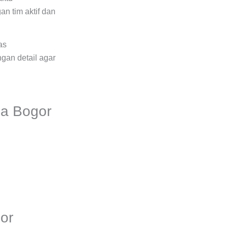
n tim aktif dan
as
ngan detail agar
ja Bogor
or