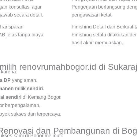
an konsultasi agar
Pengerjaan berlangsung denga
jawab secara detail.
pengawasan ketat.
Transparan
Finishing Detail dan Berkualit
 jelas tanpa biaya
Finishing selalu dilakukan de
hasil akhir memuaskan.
ilih renovrumahbogor.id di Sukara
 karena:
a DP
yang aman.
anen milik sendiri
.
al sendiri
di Kemang Bogor.
tor berpengalaman.
royek sukses dan terpercaya.
o Renovasi dan Pembangunan di Bog
kses kami di Bogor meliputi: