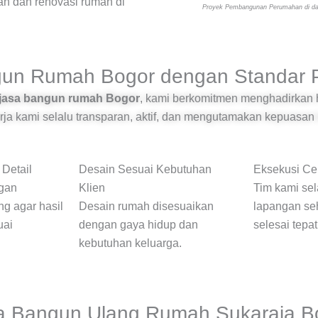
 dan renovasi rumah di
Proyek Pembangunan Perumahan di da
un Rumah Bogor dengan Standar P
jasa bangun rumah Bogor
, kami berkomitmen menghadirkan
ja kami selalu transparan, aktif, dan mengutamakan kepuasan 
Detail
Desain Sesuai Kebutuhan
Eksekusi Ce
gan
Klien
Tim kami sela
g agar hasil
Desain rumah disesuaikan
lapangan se
uai
dengan gaya hidup dan
selesai tepa
kebutuhan keluarga.
a Bangun Ulang Rumah Sukaraja B