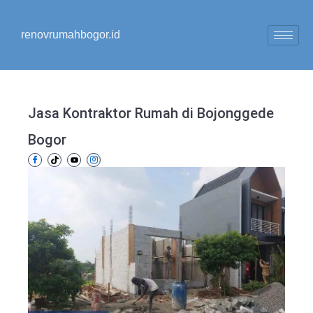
Lewati
ke
renovrumahbogor.id
konten
Jasa Kontraktor Rumah di Bojonggede
Bogor