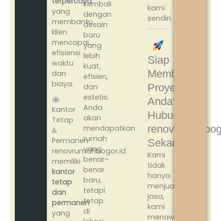
terpercaya
kembali
kami
yang
dengan
sendiri.
membantu
desain
klien
baru
mencapai
yang
efisiensi
lebih
Siap
waktu
kuat,
Membangun
dan
efisien,
biaya.
Proyek
dan
estetis.
Anda?
Anda
Kantor
Hubungi
akan
Tetap
renovrumahbog
mendapatkan
&
rumah
Permanen
Sekarang!
yang
renovrumahbogor.id
Kami
benar-
memiliki
tidak
benar
kantor
hanya
baru,
tetap
menjual
tetapi
dan
jasa,
tetap
permanen
kami
di
yang
menawarkan