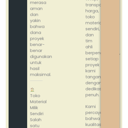
merasa
transparansi
aman
harga,
dan
toko
yakin
material
bahwa
sendiri,
dana
dan
proyek
tim
benar-
ahli
benar
berpengalaman,
digunakan
setiap
untuk
proyek
hasil
kami
maksimal.
tangani
dengan
dedikasi
penuh.
Toko
Material
Kami
Milik
percaya
Sendiri
bahwa
Salah
kualitas
satu