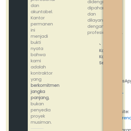
didengar,
dan
dipahami,
akuntabel.
dan
Kantor
dilayani
permanen
dengan
ini
profesionalisme.
menjadi
bukti
nyata
Kontak
bahwa
Kami
kami
Sekarang:
adalah
kontraktor
yang
WhatsAp
berkomitmen
0812-
jangka
2468-
panjang
,
0550
bukan
penyedia
Website:
proyek
www.reno
musiman.
Instagra