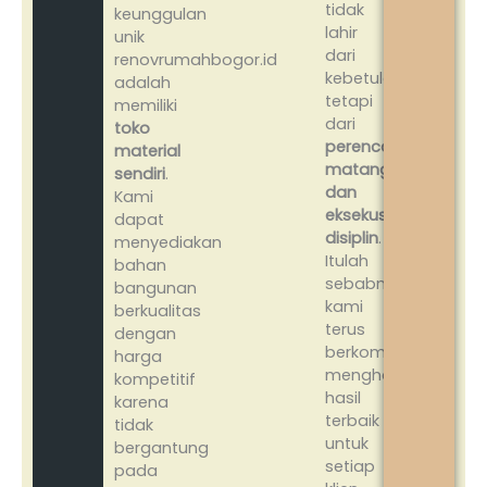
tidak
keunggulan
lahir
unik
dari
renovrumahbogor.id
kebetulan,
adalah
tetapi
memiliki
dari
toko
perencanaan
material
matang
sendiri
.
dan
Kami
eksekusi
dapat
disiplin
.
menyediakan
Itulah
bahan
sebabnya
bangunan
kami
berkualitas
terus
dengan
berkomitmen
harga
menghadirkan
kompetitif
hasil
karena
terbaik
tidak
untuk
bergantung
setiap
pada