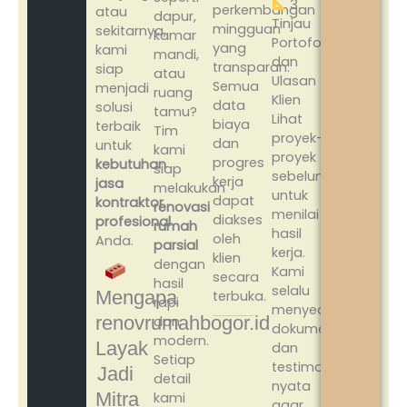
3.
perkembangan
atau
dapur,
Tinjau
mingguan
sekitarnya,
kamar
Portofolio
yang
kami
mandi,
dan
transparan.
siap
atau
Ulasan
Semua
menjadi
ruang
Klien
data
solusi
tamu?
Lihat
biaya
terbaik
Tim
proyek-
dan
untuk
kami
proyek
progres
kebutuhan
siap
sebelumnya
kerja
jasa
melakukan
untuk
dapat
kontraktor
renovasi
menilai
diakses
profesional
rumah
hasil
oleh
Anda.
parsial
kerja.
klien
dengan
Kami
secara
hasil
selalu
Mengapa
terbuka.
rapi
menyediakan
renovrumahbogor.id
dan
dokumentasi
modern.
Layak
dan
Setiap
testimoni
Jadi
detail
nyata
Mitra
kami
agar