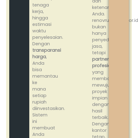
dan
tenaga
ketenangan
kerja,
Anda.
hingga
renovrumahbogor.i
estimasi
bukan
waktu
hanya
penyelesaian.
penyedia
Dengan
jasa,
transparansi
tetapi
harga
,
partner
Anda
profesional
bisa
yang
memantau
membantu
ke
mewujudkan
mana
proyek
setiap
impian
rupiah
dengan
diinvestasikan.
hasil
Sistem
terbaik.
ini
Dengan
membuat
kantor
Anda
tetap,