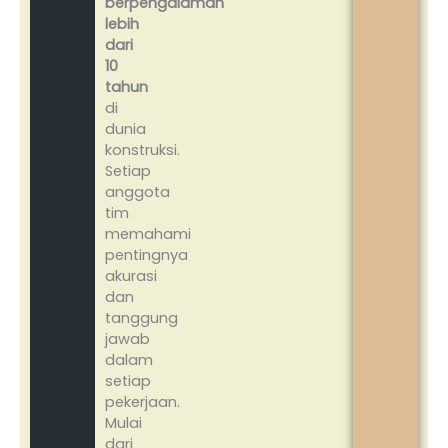
berpengalaman
lebih
dari
10
tahun
di
dunia
konstruksi.
Setiap
anggota
tim
memahami
pentingnya
akurasi
dan
tanggung
jawab
dalam
setiap
pekerjaan.
Mulai
dari