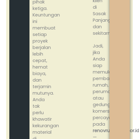
klien
pihak
di
ketiga.
Sasak
Keuntungan
Panjang
ini
dan
membuat
sekitarnya.
setiap
proyek
Jadi,
berjalan
jika
lebih
Anda
cepat,
siap
hemat
memulai
biaya,
pembangunan
dan
rumah,
terjamin
perumahan,
mutunya.
atau
Anda
gedung
tak
komersil,
perlu
percayakan
khawatir
pada
kekurangan
renovrumahbogor.i
material
—
di