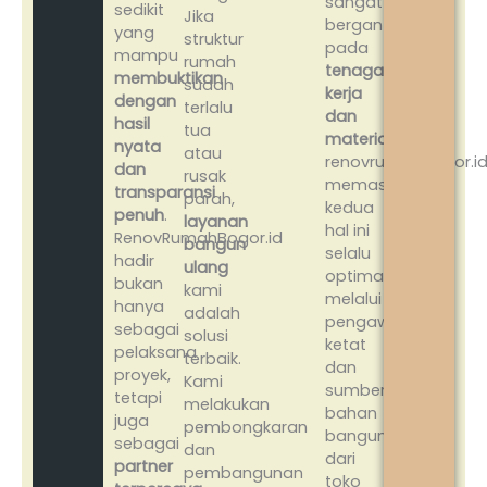
sangat
sedikit
Jika
bergantung
yang
struktur
pada
mampu
rumah
tenaga
membuktikan
sudah
kerja
dengan
terlalu
dan
hasil
tua
material
.
nyata
atau
renovrumahbogor.i
dan
rusak
memastikan
transparansi
parah,
kedua
penuh
.
layanan
hal ini
RenovRumahBogor.id
bangun
selalu
hadir
ulang
optimal
bukan
kami
melalui
hanya
adalah
pengawasan
sebagai
solusi
ketat
pelaksana
terbaik.
dan
proyek,
Kami
sumber
tetapi
melakukan
bahan
juga
pembongkaran
bangunan
sebagai
dan
dari
partner
pembangunan
toko