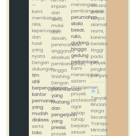
rumah
menangani
—
secara
impian
pembangunan
kami
online
dari
perumahan
membangun
tanpa
awal,
skala
nilai,
alamat
mulai
besar,
kepercayaan,
resmi,
dari
ruko,
dan
karena
desain,
gudang,
hasil
berisiko
perencanaan
hingga
yang
tinggi
anggaran,
gedung
nyata.
pada
eksekusi
perkantoran
.
Dengan
proyek
pembangunan,
Kami
dukungan
jangka
hingga
menerapkan
tim
panjang.
finishing.
sistem
ahli
Dengan
manajemen
berpengalaman
,
perencanaan
2.
proyek
kantor
yang
Tanyakan
profesional
permanen
matang
Rincian
agar
yang
dan
Harga
setiap
mudah
pengerjaan
Secara
tahap
diakses
,
yang
Transparan
berjalan
serta
presisi
,
Mintalah
sesuai
toko
proyek