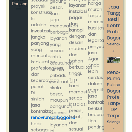
gedung
harga
Panjang
layanan
proyek
Jasa
besar.
—
murah
instalasi
konstruksi.
Tangga
Kami
tanpa
pagar
Ini
Besi |
juga
memeriksa
dan
adalah
Kontrakto
menawarkan
kualitas
kanopi
investasi
Profesiona
berbagai
dan
dengan
jangka
Bogor
layanan
legalitas
desain
panjang
yang
Selengkapnya
penyedia
modern
yang
sesuai
»
jasa.
dan
menuntut
untuk
Agar
bahan
keakuratan,
kebutuhan
Anda
berkualitas
profesionalitas,
rumah
lebih
Renovasi
tinggi.
dan
pribadi,
cerdas
Rumah
Tim
kepercayaan
perumahan
dalam
Subsidi
kami
penuh.
skala
memilih
Bogor
memastikan
Di
besar,
jasa
Profesiona
setiap
sinilah
maupun
kontraktor
,
Tanpa
instalasi
jasa
bangunan
berikut
DP
presisi,
kontraktor
komersil.
beberapa
Terpercay
kokoh,
renovrumahbogor.id
Semua
tips
Selengkapnya
dan
hadir
layanan
penting:
sesuai
»
sebagai
ini