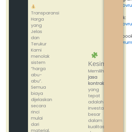
@renovru
Transparansi
TikTok:
Harga
@renovru
yang
Jelas
Facebook
dan
renovru
Terukur
Kami
menolak
sistem
Kesimpulan
“harga
Memilih
abu-
jasa
abu”.
kontraktor
Semua
yang
biaya
tepat
dijelaskan
adalah
secara
investasi
rinci
besar
mulai
dalam
dari
kualitas
material,