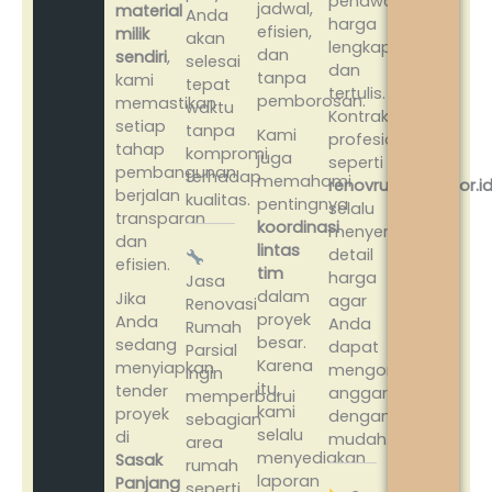
penawaran
jadwal,
material
Anda
harga
efisien,
milik
akan
lengkap
dan
sendiri
,
selesai
dan
tanpa
kami
tepat
tertulis.
pemborosan.
memastikan
waktu
Kontraktor
setiap
tanpa
Kami
profesional
tahap
kompromi
juga
seperti
pembangunan
terhadap
memahami
renovrumahbogor.i
berjalan
kualitas.
pentingnya
selalu
transparan
koordinasi
menyertakan
dan
lintas
detail
efisien.
tim
harga
Jasa
dalam
Jika
agar
Renovasi
proyek
Anda
Anda
Rumah
besar.
sedang
dapat
Parsial
Karena
menyiapkan
mengontrol
Ingin
itu,
tender
anggaran
memperbarui
kami
proyek
dengan
sebagian
selalu
di
mudah.
area
menyediakan
Sasak
rumah
laporan
Panjang
seperti