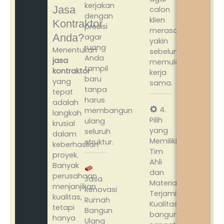
kerjakan
Jasa
calon
dengan
klien
Kontraktor
presisi
merasa
Anda?
agar
yakin
ruang
Menentukan
sebelum
Anda
jasa
memulai
tampil
kontraktor
kerja
baru
yang
sama.
tanpa
tepat
harus
adalah
4.
membangun
langkah
Pilih
ulang
krusial
yang
seluruh
dalam
Memiliki
struktur.
keberhasilan
Tim
proyek.
Ahli
Banyak
dan
perusahaan
Jasa
Material
menjanjikan
Renovasi
Terjamin
kualitas,
Rumah
Kualitas
tetapi
Bangun
bangunan
hanya
Ulang