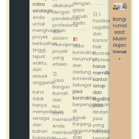
dengan
mitra
dilakukan
gaya
strategis
dengan
1.
rumah
Anda
pendekatan
Bangun
Pastikan
Anda.
untuk
profesional
rumah
Legalitas
menghadirkan
dan
saat
dan
proyek
sistem
Musim
Kantor
berkualitas
manajemen
Hujan
Jasa
Fisik
tinggi,
proyek
Kontraktor
Selengkapnya
Kontraktor
tepat
yang
Perumahan
»
profesional
waktu,
efisien.
dan
harus
dan
Gedung
memiliki
sesuai
Komersil
kantor
Jasa
anggaran.
Sebagai
tetap
Bangun
jasa
Kami
dan
Rumah
kontraktor
tidak
legalitas
dari
berpengalaman
hanya
jelas
.
Nol
di
menyediakan
Hindari
Kami
Sasak
tenaga
jasa
membantu
Panjang,
dan
yang
Anda
renovrumahbogor.id
bahan
hanya
membangun
siap
bangunan
beroperasi