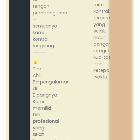
mitra
tengah
kontraktor
pembangunan
terpercaya
—
yang
semuanya
selalu
kami
hadir
kontrol
dengan
langsung.
integritas,
kualitas,
dan
Tim
ketepatan
Ahli
waktu.
Berpengalaman
di
Bidangnya
Kami
memiliki
tim
profesional
yang
telah