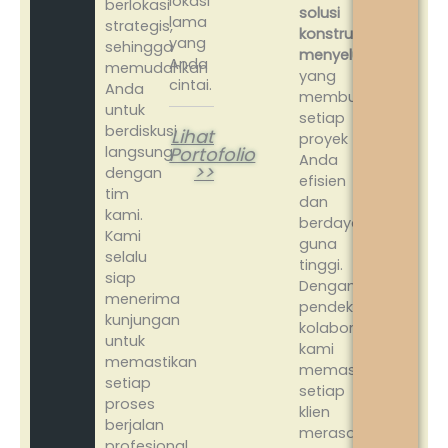
lokasi
berlokasi
solusi
lama
strategis,
konstruksi
yang
sehingga
menyeluruh
Anda
memudahkan
yang
cintai.
Anda
membuat
untuk
setiap
berdiskusi
Lihat
proyek
langsung
Portofolio
Anda
>>
dengan
efisien
tim
dan
kami.
berdaya
Kami
guna
selalu
tinggi.
siap
Dengan
menerima
pendekatan
kunjungan
kolaboratif,
untuk
kami
memastikan
memastikan
setiap
setiap
proses
klien
berjalan
merasa
profesional