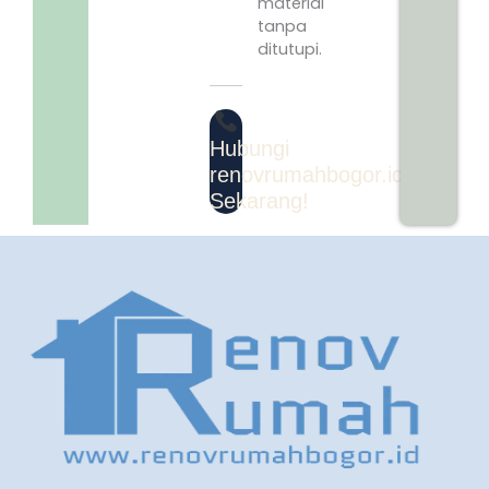
material
tanpa
ditutupi.
Hubungi
renovrumahbogor.id
Sekarang!