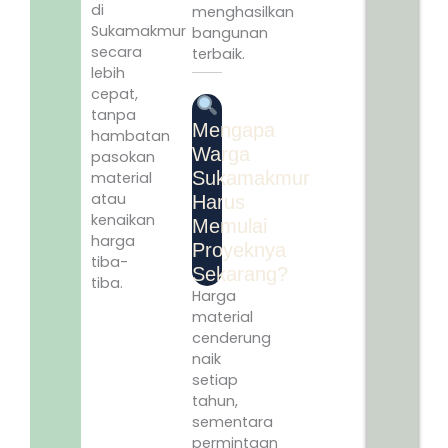
di
menghasilkan
Sukamakmur
bangunan
secara
terbaik.
lebih
cepat,
tanpa
Mengapa
hambatan
Warga
pasokan
Sukamakmur
material
atau
Harus
kenaikan
Memulai
harga
Proyeknya
tiba-
Sekarang?
tiba.
Harga
material
cenderung
naik
setiap
tahun,
sementara
permintaan