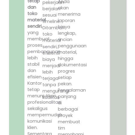
tetap
Anda
pekerjaan
dan
akan
berjalan
toko
menerima
sesuai
material
laporan
timeline.
sendiri
,
biaya
Ditambah
yang
lengkap,
toko
membuat
rincian
material
proses
penggunaan
sendiri,
pembangunan
material,
efisiensi
lebih
hingga
biaya
stabil
dokumentasi
menjadi
dan
progres
lebih
efisien.
setiap
terjaga
Kantor
pekan.
tanpa
tetap
Pengalaman
mengurangi
menunjukkan
panjang
kualitas.
profesionalitas
di
sekaligus
berbagai
mempermudah
proyek
komunikasi
membuat
klien.
tim
Sementara
memahami