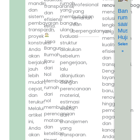
mandiri,
rumah
profesional
renovrumahbogo
transparansi,
dan
yang
Bangun
yang
menawarkan
dan
sistem
membutuhkan
rumah
amanah
solusi
efisiensi
pembayaran
bangun
saat
dan
lengkap
kerja.
transparan,
ulang.
Musim
berpengalaman!
yang
proyek
Evaluasi
Hujan
memadukan
Jasa
konstruksi
struktur
kualitas,
Selengkapn
Bangun
Anda
dilakukan
efisiensi,
»
Rumah
akan
sebelum
dan
Baru
berjalan
pengerjaan,
transparansi.
dari
jauh
lalu
Dengan
Nol
lebih
dilanjutkan
layanan
Membangun
mudah,
dengan
bangun
rumah
cepat,
perencanaan
baru,
dari
dan
material,
renovasi,
nol
terukur.
estimasi
hingga
membutuhkan
Melalui
waktu,
pemasangan
perencanaan
artikel
dan
pagar
matang
ini,
manajemen
dan
dan
Anda
yang
kanopi,
ketelitian
akan
transparan.
Anda