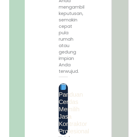
Anda
mengambil
keputusan,
semakin
cepat
pula
rumah
atau
gedung
impian
Anda
terwujud.
Panduan
Cerdas
Memilih
Jasa
Kontraktor
Profesional