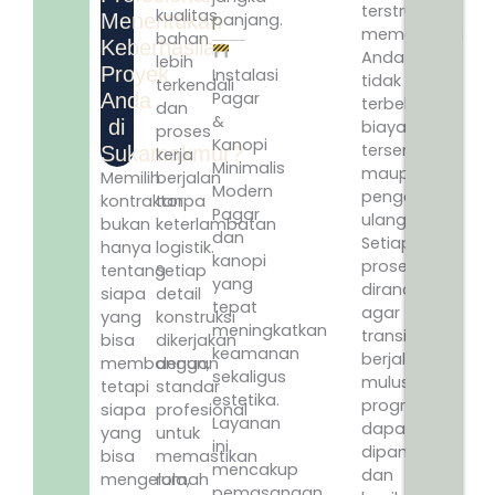
terstruktur
kualitas
Menentukan
panjang.
memastikan
bahan
Keberhasilan
Anda
lebih
Proyek
Instalasi
tidak
terkendali
Pagar
Anda
terbebani
dan
&
di
biaya
proses
Kanopi
tersembunyi
Sukamakmur?
kerja
Minimalis
maupun
Memilih
berjalan
Modern
pengerjaan
kontraktor
tanpa
Pagar
ulang.
bukan
keterlambatan
dan
Setiap
hanya
logistik.
kanopi
proses
tentang
Setiap
yang
dirancang
siapa
detail
tepat
agar
yang
konstruksi
meningkatkan
transisi
bisa
dikerjakan
keamanan
berjalan
membangun,
dengan
sekaligus
mulus,
tetapi
standar
estetika.
progres
siapa
profesional
Layanan
dapat
yang
untuk
ini
dipantau,
bisa
memastikan
mencakup
dan
mengelola,
rumah
pemasangan