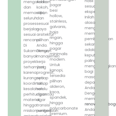
hasil
mengarahkan,
Anda
pagar
sesuai
dan
kokoh,
besi
ekspektasi.
memastikan
rapi,
hollow,
Inilah
seluruh
dan
stainless,
alasan
proses
sesuai
galvanis,
mengapa
berjalan
gaya
baja
memulai
sesuai
arsitektur
ringan,
pembangunan
rencana.
pilihan
hingga
sekarang
Di
Anda.
pagar
adalah
Sukamakmur,
Dengan
minimalis
keputusan
banyak
manajemen
modern.
paling
proyek
kerja
Untuk
menguntungkan
terhambat
yang
kanopi,
bagi
karena
progresif,
tersedia
masa
kurangnya
setiap
pilihan
depan
koordinasi,
tahap
alderon,
Anda.
kesalahan
selalu
kaca,
Dengan
perhitungan
dipantau
spandek,
memilih
material,
agar
hingga
renovrumahbogo
hingga
transisi
polycarbonate
Anda
miskomunikasi
pengerjaan
premium.
memilih