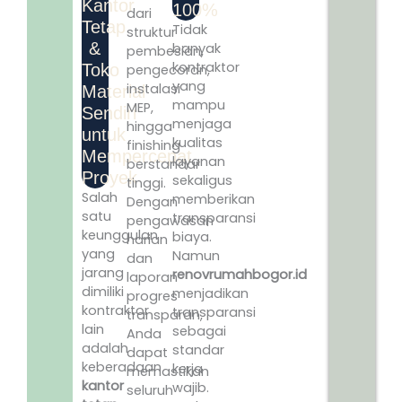
Kantor
100%
dari
Tetap
Tidak
struktur
&
banyak
pembesian,
kontraktor
Toko
pengecoran,
yang
instalasi
Material
mampu
MEP,
Sendiri
menjaga
hingga
untuk
kualitas
finishing
Mempercepat
layanan
berstandar
Proyek
sekaligus
tinggi.
Salah
memberikan
Dengan
satu
transparansi
pengawasan
keunggulan
biaya.
harian
yang
Namun
dan
jarang
renovrumahbogor.id
laporan
dimiliki
menjadikan
progres
kontraktor
transparansi
transparan,
lain
sebagai
Anda
adalah
standar
dapat
keberadaan
kerja
memastikan
kantor
wajib.
seluruh