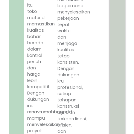
itu,
bagaimana
toko
menyelesaikan
material
pekerjaan
memastikan
tepat
kualitas
waktu
bahan
dan
berada
menjaga
dalam
kualitas
kontrol
tetap
penuh
konsisten.
dan
Dengan
harga
dukungan
lebih
kru
kompetitif.
profesional,
Dengan
setiap
dukungan
tahapan
ini,
konstruksi
renovrumahbogor.id
berjalan
mampu
terkoordinasi,
menyelesaikan
efisien,
proyek
dan