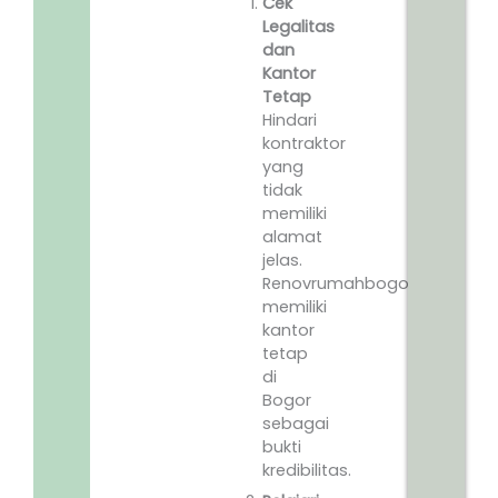
Cek
Legalitas
dan
Kantor
Tetap
Hindari
kontraktor
yang
tidak
memiliki
alamat
jelas.
Renovrumahbogor.id
memiliki
kantor
tetap
di
Bogor
sebagai
bukti
kredibilitas.