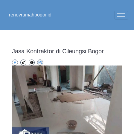
Lewati
ke
renovrumahbogor.id
konten
Jasa Kontraktor di Cileungsi Bogor