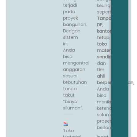
terjadi
keunggulan
pada
seperti
proyek
Tanpa
bangunan.
DP
,
Dengan
kantor
sistem
tetap
,
ini,
toko
Anda
material
bisa
sendiri
,
mengontrol
dan
anggaran
tim
sesuai
ahli
kebutuhan
berpengalaman
,
tanpa
Anda
takut
bisa
“biaya
menikmati
siluman”.
ketenangan
selama
proses
berlangsung.
Toko