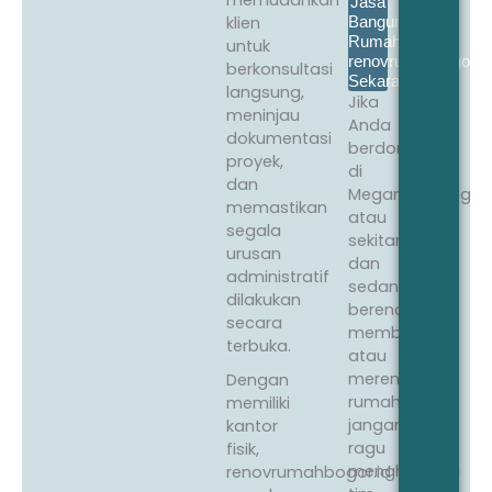
memudahkan
Jasa
klien
Bangun
Rumah
untuk
renovrumahbogor.id
berkonsultasi
Sekarang!
langsung,
Jika
meninjau
Anda
dokumentasi
berdomisili
proyek,
di
dan
Megamendung
memastikan
atau
segala
sekitarnya
urusan
dan
administratif
sedang
dilakukan
berencana
secara
membangun
terbuka.
atau
merenovasi
Dengan
rumah,
memiliki
jangan
kantor
ragu
fisik,
menghubungi
renovrumahbogor.id