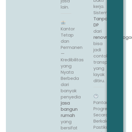
bukti
jasa
kerja.
lain.
Sistem
Tanpa
DP
Kantor
dari
Tetap
renovrumahbogor
dan
bisa
Permanen
jadi
—
contoh
Kredibilitas
transparansi
yang
yang
Nyata
layak
Berbeda
ditiru.
dari
banyak
penyedia
Pantau
jasa
Progres
bangun
Secara
rumah
Berkala
yang
Pastikan
bersifat