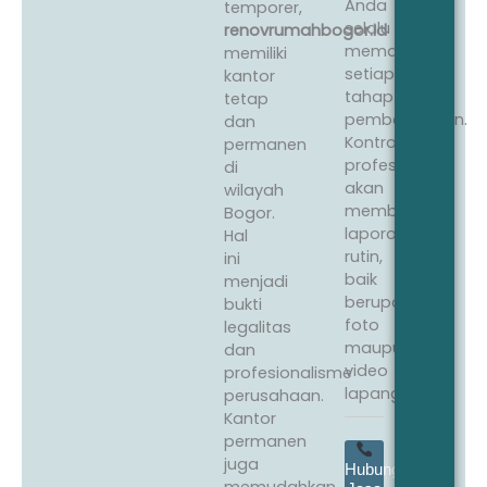
Anda
temporer,
selalu
renovrumahbogor.id
memantau
memiliki
setiap
kantor
tahap
tetap
pembangunan.
dan
Kontraktor
permanen
profesional
di
akan
wilayah
memberikan
Bogor.
laporan
Hal
rutin,
ini
baik
menjadi
berupa
bukti
foto
legalitas
maupun
dan
video
profesionalisme
lapangan.
perusahaan.
Kantor
permanen
juga
Hubungi