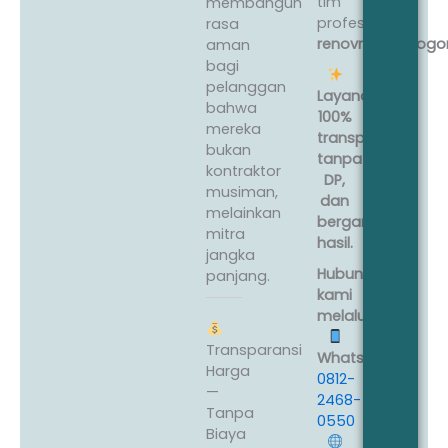
tim
membangun
profesional
rasa
renovrumahbogor
aman
bagi
pelanggan
Layanan
bahwa
100%
mereka
transparan,
bukan
tanpa
kontraktor
DP,
musiman,
dan
melainkan
bergaransi
mitra
hasil.
jangka
Hubungi
panjang.
kami
melalui:
Transparansi
WhatsApp:
Harga
0812-
—
2468-
Tanpa
0550
Biaya