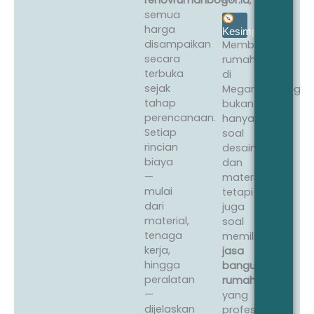
renovrumahbogor.id
,
semua
harga
Kesimpulan
disampaikan
Membangun
secara
rumah
terbuka
di
sejak
Megamendung
tahap
bukan
perencanaan.
hanya
Setiap
soal
rincian
desain
biaya
dan
—
material,
mulai
tetapi
dari
juga
material,
soal
tenaga
memilih
kerja,
jasa
hingga
bangun
peralatan
rumah
—
yang
dijelaskan
profesional