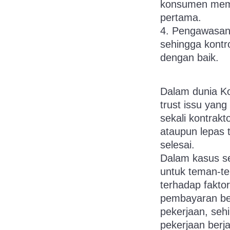
konsumen mem
pertama.
4. Pengawasan 
sehingga kontro
dengan baik.
Dalam dunia Ko
trust issu yan
sekali kontrak
ataupun lepas 
selesai.
Dalam kasus se
untuk teman-t
terhadap fakt
pembayaran be
pekerjaan, seh
pekerjaan berja