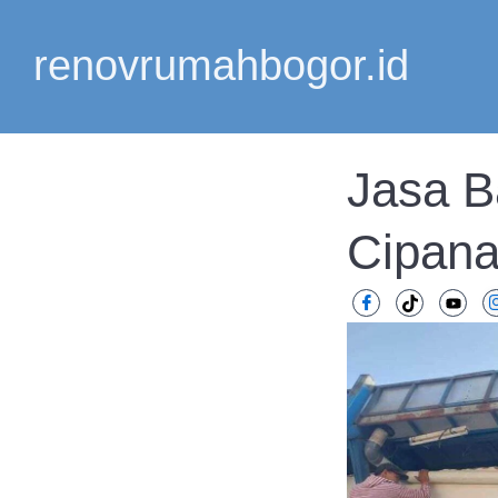
Lewati
ke
renovrumahbogor.id
konten
Jasa 
Cipan