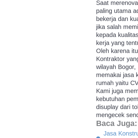
Saat merenova
paling utama a
bekerja dan ku
jika salah mem
kepada kualit
kerja yang ten
Oleh karena it
Kontraktor yan
wilayah Bogor,
memakai jasa 
rumah yaitu C
Kami juga memi
kebutuhan pem
disuplay dari t
mengecek sendir
Baca Juga:
Jasa Konstr