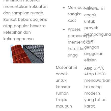
Pemilihan material
menentukan kekuatan
Membutuhkan
Material ini
dan tampilan rumah.
rangka
cocok
Berikut beberapa jenis
kuat
untuk
atap populer beserta
proyek
Proses
kelebihan dan
pembanguna
pemasangan
kekurangannya.
cepat
memerlukan
dengan
ketelitian
anggaran
tinggi
efisien.
Material ini
Atap UPVC
cocok
Atap UPVC
untuk
menawarkan
konsep
teknologi
rumah
modern
tropis
yang tahan
maupun
karat.