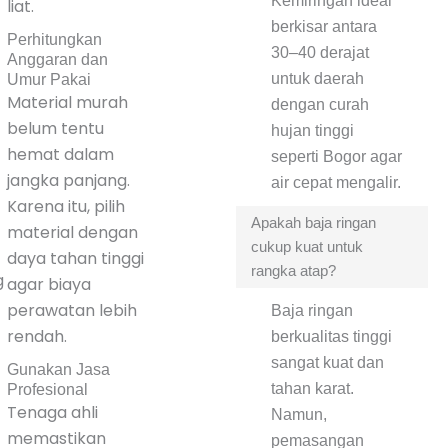
Kemiringan ideal
liat.
berkisar antara
Perhitungkan
30–40 derajat
Anggaran dan
untuk daerah
Umur Pakai
Material murah
dengan curah
belum tentu
hujan tinggi
hemat dalam
seperti Bogor agar
jangka panjang.
air cepat mengalir.
Karena itu, pilih
Apakah baja ringan
material dengan
cukup kuat untuk
daya tahan tinggi
rangka atap?
g
agar biaya
perawatan lebih
Baja ringan
rendah.
berkualitas tinggi
sangat kuat dan
Gunakan Jasa
tahan karat.
Profesional
Tenaga ahli
Namun,
memastikan
pemasangan