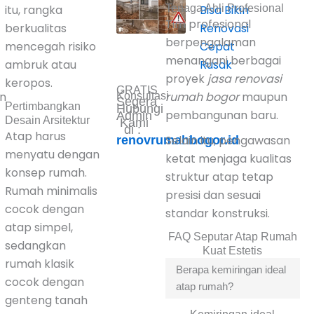
itu, rangka
Tenaga Ahli Profesional
Bisa Bikin
Tim profesional
berkualitas
Renovasi
berpengalaman
mencegah risiko
Cepat
menangani berbagai
ambruk atau
Rusak
proyek
jasa renovasi
keropos.
GRATIS
n
rumah bogor
maupun
Konsultasi
Segera
Pertimbangkan
Hubungi
pembangunan baru.
Admin
Desain Arsitektur
Kami
di :
Atap harus
Selain itu, pengawasan
renovrumahbogor.id
menyatu dengan
ketat menjaga kualitas
konsep rumah.
struktur atap tetap
Rumah minimalis
presisi dan sesuai
cocok dengan
standar konstruksi.
atap simpel,
FAQ Seputar Atap Rumah
sedangkan
Kuat Estetis
rumah klasik
Berapa kemiringan ideal
cocok dengan
atap rumah?
genteng tanah