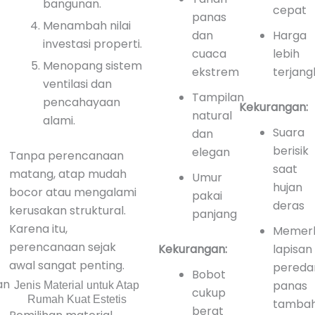
bangunan.
cepat
panas
Menambah nilai
dan
Harga
investasi properti.
cuaca
lebih
Menopang sistem
ekstrem
terjang
ventilasi dan
Tampilan
pencahayaan
Kekurangan:
natural
alami.
Suara
dan
berisik
elegan
Tanpa perencanaan
saat
matang, atap mudah
Umur
hujan
bocor atau mengalami
pakai
deras
kerusakan struktural.
panjang
Karena itu,
Memerl
perencanaan sejak
Kekurangan:
lapisan
awal sangat penting.
pered
Bobot
an
panas
Jenis Material untuk Atap
cukup
Rumah Kuat Estetis
tamba
berat