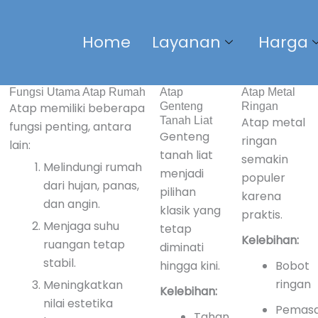
Home
Layanan
Harga
Fungsi Utama Atap Rumah
Atap
Atap Metal
Atap memiliki beberapa
Genteng
Ringan
Tanah Liat
Atap metal
fungsi penting, antara
Genteng
ringan
lain:
tanah liat
semakin
Melindungi rumah
menjadi
populer
dari hujan, panas,
pilihan
karena
dan angin.
klasik yang
praktis.
Menjaga suhu
tetap
Kelebihan:
ruangan tetap
diminati
stabil.
hingga kini.
Bobot
ringan
Meningkatkan
Kelebihan:
nilai estetika
Pemas
Tahan