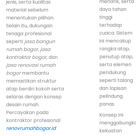
menarik, serta
jenis, serta kualitas
daya tahan
material sebelum
tinggi
menentukan pilihan.
terhadap
Selain itu, dukungan
cuaca. Sistem
tenaga profesional
ini mencakup
seperti
jasa bangun
rangka atap,
rumah bogor
,
jasa
penutup atap,
kontraktor bogor
, dan
serta elemen
jasa renovasi rumah
pendukung
bogor
membantu
seperti talang
memastikan struktur
dan lapisan
atap berdiri kokoh serta
pelindung
selaras dengan konsep
panas.
desain rumah.
Percayakan pada
Konsep ini
kontraktor profesional
menggabungk
renovrumahbogor.id
kekuatan