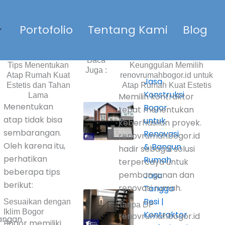
Portofolio
Tentang Kami
Blog
Baca
Tips Menentukan
Keunggulan Memilih
Juga :
Atap Rumah Kuat
renovrumahbogor.id untuk
Jasa
Estetis dan Tahan
Atap Rumah Kuat Estetis
Konstruksi
Lama
Memilih kontraktor
Menentukan
Bogor
tepat menentukan
atap tidak bisa
untuk
keberhasilan proyek.
sembarangan.
Renovasi
renovrumahbogor.id
Oleh karena itu,
& Bangun
hadir sebagai solusi
perhatikan
Rumah
terpercaya untuk
beberapa tips
pembangunan dan
Jasa
berikut:
renovasi rumah.
Tangga
Besi |
Sesuaikan dengan
Tanpa DP
Iklim Bogor
Kontraktor
renovrumahbogor.id
angan
Bogor memiliki