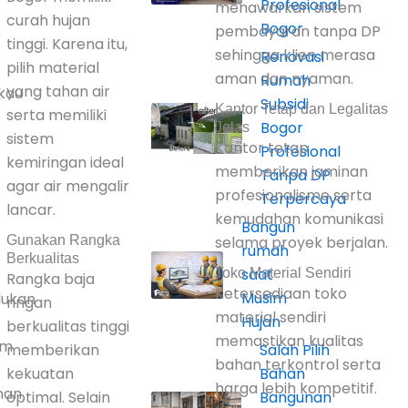
Profesional
menawarkan sistem
curah hujan
Bogor
pembayaran tanpa DP
tinggi. Karena itu,
sehingga klien merasa
Renovasi
pilih material
aman dan nyaman.
Rumah
yang tahan air
kau
Subsidi
Kantor Tetap dan Legalitas
serta memiliki
Bogor
Jelas
sistem
Kantor tetap
Profesional
kemiringan ideal
memberikan jaminan
Tanpa DP
agar air mengalir
profesionalisme serta
Terpercaya
lancar.
kemudahan komunikasi
Bangun
Gunakan Rangka
selama proyek berjalan.
rumah
Berkualitas
saat
Toko Material Sendiri
Rangka baja
Ketersediaan toko
Musim
ukan
ringan
material sendiri
Hujan
berkualitas tinggi
memastikan kualitas
am
memberikan
Salah Pilih
bahan terkontrol serta
kekuatan
Bahan
harga lebih kompetitif.
han
optimal. Selain
Bangunan