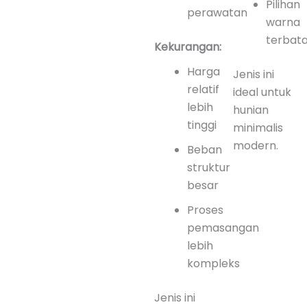
Pilihan
perawatan
warna
terbat
Kekurangan:
Harga
Jenis ini
relatif
ideal untuk
lebih
hunian
tinggi
minimalis
modern.
Beban
struktur
besar
Proses
pemasangan
lebih
kompleks
Jenis ini