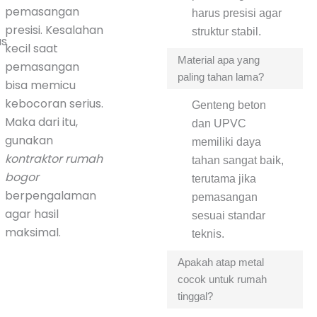
pemasangan
harus presisi agar
presisi. Kesalahan
struktur stabil.
as
kecil saat
Material apa yang
pemasangan
paling tahan lama?
bisa memicu
kebocoran serius.
Genteng beton
Maka dari itu,
dan UPVC
gunakan
memiliki daya
kontraktor rumah
tahan sangat baik,
bogor
terutama jika
berpengalaman
pemasangan
agar hasil
sesuai standar
maksimal.
teknis.
Apakah atap metal
cocok untuk rumah
tinggal?